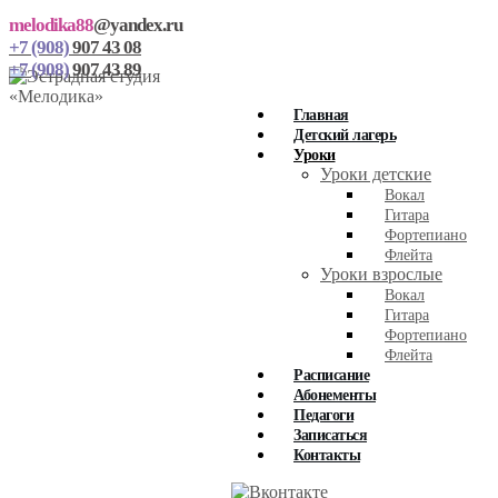
melodika88
@yandex.ru
+7 (908)
907 43 08
+7 (908)
907 43 89
Главная
Детский лагерь
Уроки
Уроки детские
Вокал
Гитара
Фортепиано
Флейта
Уроки взрослые
Вокал
Гитара
Фортепиано
Флейта
Расписание
Абонементы
Педагоги
Записаться
Контакты