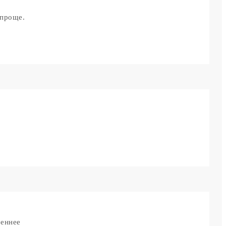
 проще.
реннее